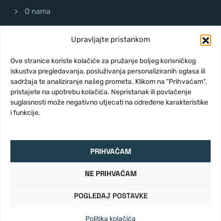
O nama
Kontakt
Upravljajte pristankom
Uvjeti korištenja
Ove stranice koriste kolačiće za pružanje boljeg korisničkog
iskustva pregledavanja, posluživanja personaliziranih oglasa ili
sadržaja te analiziranje našeg prometa. Klikom na "Prihvaćam",
pristajete na upotrebu kolačića. Nepristanak ili povlačenje
suglasnosti može negativno utjecati na određene karakteristike
i funkcije.
© 2024 KTR Design Deželić | Website by
getim.hr
PRIHVAĆAM
NE PRIHVAĆAM
POGLEDAJ POSTAVKE
Politika kolačića